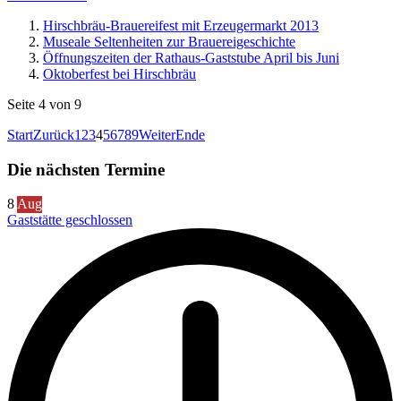
Hirschbräu-Brauereifest mit Erzeugermarkt 2013
Museale Seltenheiten zur Brauereigeschichte
Öffnungszeiten der Rathaus-Gaststube April bis Juni
Oktoberfest bei Hirschbräu
Seite 4 von 9
Start
Zurück
1
2
3
4
5
6
7
8
9
Weiter
Ende
Die nächsten Termine
8
Aug
Gaststätte geschlossen