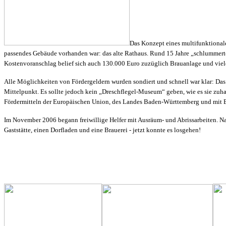
Das Konzept eines multifunktionale
passendes Gebäude vorhanden war: das alte Rathaus. Rund 15 Jahre „schlummer
Kostenvoranschlag belief sich auch 130.000 Euro zuzüglich Brauanlage und viel
Alle Möglichkeiten von Fördergeldern wurden sondiert und schnell war klar: Das 
Mittelpunkt. Es sollte jedoch kein „Dreschflegel-Museum“ geben, wie es sie zu
Fördermitteln der Europäische
n Union, des Landes Baden-Württemberg und mit Ei
Im November 2006 begann freiwillige Helfer mit Ausräum- und Abrissarbeiten. N
Gaststätte, einen Dorfladen und eine Brauerei - jetzt konnte es losgehen!