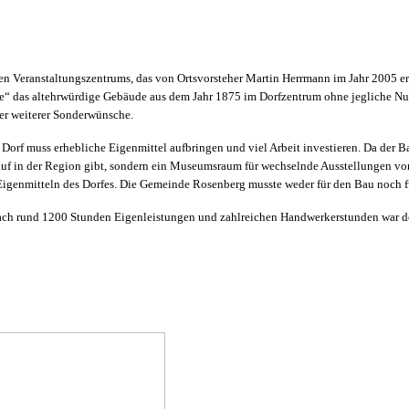
n Veranstaltungszentrums, das von Ortsvorsteher Martin Herrmann im Jahr 2005 era
te“ das altehrwürdige Gebäude aus dem Jahr 1875 im
Dorfzentrum ohne jegliche Nu
er weiterer Sonderwünsche.
Dorf muss erhebliche Eigenmittel aufbringen und viel Arbeit investieren. Da der B
hauf in der Region gibt, sondern ein Museumsraum für wechselnde Ausstellungen 
genmitteln des Dorfes. Die Gemeinde Rosenberg musste weder für den Bau noch für
ach rund 1200 Stunden Eigenleistungen und zahlreichen Handwerkerstunden war der