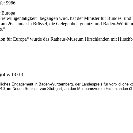
ffe: 9966
r Europa
reiwilligentätigkeit“ begangen wird, hat der Minister für Bundes- un
m 26. Januar in Brüssel, die Gelegenheit genutzt und Baden-Württembe
s.“
ktion für Europa“ wurde das Rathaus-Museum Hirschlanden mit Hirschb
griffe: 13713
tliches Engagement in Baden-Württemberg, der Landespreis für vorbildliche
10, im Neuen Schloss von Stuttgart, an den Museumsverein Hirschlanden übe