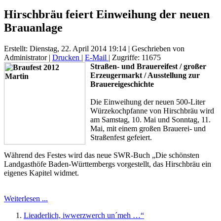
Hirschbräu feiert Einweihung der neuen
Brauanlage
Erstellt: Dienstag, 22. April 2014 19:14
|
Geschrieben von
Administrator
|
Drucken
|
E-Mail
| Zugriffe: 11675
Straßen- und Brauereifest / großer
Erzeugermarkt
/ Ausstellu
ng zur
Brauereigeschichte
Die Einweihung der neuen 500-Liter
Würzekochpfanne von Hirschbräu wird
a
m Samstag, 10. Mai und Sonntag, 11
.
Mai, mit einem großen
Brauerei- und
Straßenfest
gefeiert.
Während des Festes wird das neue SWR-Buch „Die schönsten
Landgasthöfe Baden-Württembergs vorgestellt, das Hirschbräu ein
eigenes Kapitel widmet.
Weiterlesen ...
Lieaderlich, iwwerzwerch un´meh …“