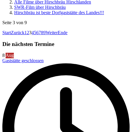
Alle Filme über Hirschbräu Hirschlanden
SWR-Film über Hirschbräu
Hirschbräu ist beste Dorfgaststätte des Landes!!!
Seite 3 von 9
Start
Zurück
1
2
3
4
5
6
7
8
9
Weiter
Ende
Die nächsten Termine
8
Aug
Gaststätte geschlossen