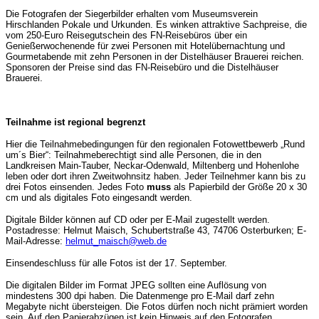
Die Fotografen der Siegerbilder erhalten vom Museumsverein
Hirschlanden Pokale und Urkunden. Es winken attraktive Sachpreise, die
vom 250-Euro Reisegutschein des FN-Reisebüros über ein
Genießerwochenende für zwei Personen mit Hotelübernachtung und
Gourmetabende mit zehn Personen in der Distelhäuser Brauerei reichen.
Sponsoren der Preise sind das FN-Reisebüro und die Distelhäuser
Brauerei.
Teilnahme ist regional begrenzt
Hier die Teilnahmebedingungen für den regionalen Fotowettbewerb „Rund
um´s Bier“: Teilnahmeberechtigt sind alle Personen, die in den
Landkreisen Main-Tauber, Neckar-Odenwald, Miltenberg und Hohenlohe
leben oder dort ihren Zweitwohnsitz haben. Jeder Teilnehmer kann bis zu
drei Fotos einsenden. Jedes Foto
muss
als Papierbild der Größe 20 x 30
cm und als digitales Foto eingesandt werden.
Digitale Bilder können auf CD oder per E-Mail zugestellt werden.
Postadresse: Helmut Maisch, Schubertstraße 43, 74706 Osterburken; E-
Mail-Adresse:
helmut_maisch@web.de
Einsendeschluss für alle Fotos ist der 17. September.
Die digitalen Bilder im Format JPEG sollten eine Auflösung von
mindestens 300 dpi haben. Die Datenmenge pro E-Mail darf zehn
Megabyte nicht übersteigen. Die Fotos dürfen noch nicht prämiert worden
sein. Auf den Papierabzügen ist kein Hinweis auf den Fotografen