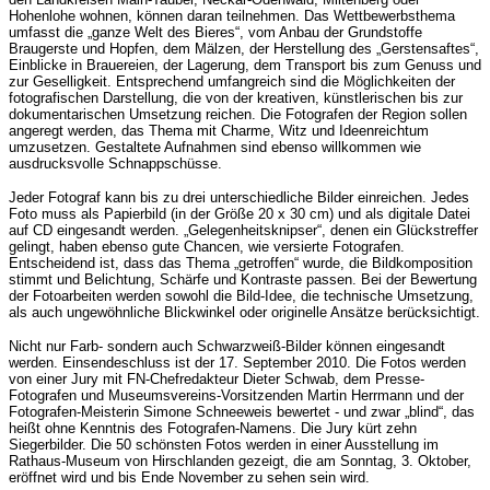
Hohenlohe wohnen, können daran teilnehmen. Das Wettbewerbsthema
umfasst die „ganze Welt des Bieres“, vom Anbau der Grundstoffe
Braugerste und Hopfen, dem Mälzen, der Herstellung des „Gerstensaftes“,
Einblicke in Brauereien, der Lagerung, dem Transport bis zum Genuss und
zur Geselligkeit. Entsprechend umfangreich sind die Möglichkeiten der
fotografischen Darstellung, die von der kreativen, künstlerischen bis zur
dokumentarischen Umsetzung reichen. Die Fotografen der Region sollen
angeregt werden, das Thema mit Charme, Witz und Ideenreichtum
umzusetzen. Gestaltete Aufnahmen sind ebenso willkommen wie
ausdrucksvolle Schnappschüsse.
Jeder Fotograf kann bis zu drei unterschiedliche Bilder einreichen. Jedes
Foto muss als Papierbild (in der Größe 20 x 30 cm) und als digitale Datei
auf CD eingesandt werden. „Gelegenheitsknipser“, denen ein Glückstreffer
gelingt, haben ebenso gute Chancen, wie versierte Fotografen.
Entscheidend ist, dass das Thema „getroffen“ wurde, die Bildkomposition
stimmt und Belichtung, Schärfe und Kontraste passen. Bei der Bewertung
der Fotoarbeiten werden sowohl die Bild-Idee, die technische Umsetzung,
als auch ungewöhnliche Blickwinkel oder originelle Ansätze berücksichtigt.
Nicht nur Farb- sondern auch Schwarzweiß-Bilder können eingesandt
werden. Einsendeschluss ist der 17. September 2010. Die Fotos werden
von einer Jury mit FN-Chefredakteur Dieter Schwab, dem Presse-
Fotografen und Museumsvereins-Vorsitzenden Martin Herrmann und der
Fotografen-Meisterin Simone Schneeweis bewertet - und zwar „blind“, das
heißt ohne Kenntnis des Fotografen-Namens. Die Jury kürt zehn
Siegerbilder. Die 50 schönsten Fotos werden in einer Ausstellung im
Rathaus-Museum von Hirschlanden gezeigt, die am Sonntag, 3. Oktober,
eröffnet wird und bis Ende November zu sehen sein wird.