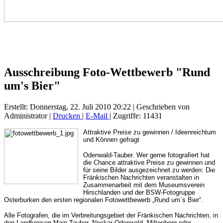
Ausschreibung Foto-Wettbewerb "Rund
um's Bier"
Erstellt: Donnerstag, 22. Juli 2010 20:22
|
Geschrieben von
Administrator
|
Drucken
|
E-Mail
| Zugriffe: 11431
Attraktive Preise zu gewinnen / Ideenreichtum
und Können gefragt
Odenwald-Tauber. Wer gerne fotografiert hat
die Chance attraktive Preise zu gewinnen und
für seine Bilder ausgezeichnet zu werden: Die
Fränkischen Nachrichten veranstalten in
Zusammenarbeit mit dem Museumsverein
Hirschlanden und der BSW-Fotogruppe
Osterburken den ersten regionalen Fotowettbewerb „Rund um´s Bier“.
Alle Fotografen, die im Verbreitungsgebiet der Fränkischen Nachrichten, in
den Landkreisen Main-Tauber, Neckar-Odenwald, Miltenberg oder